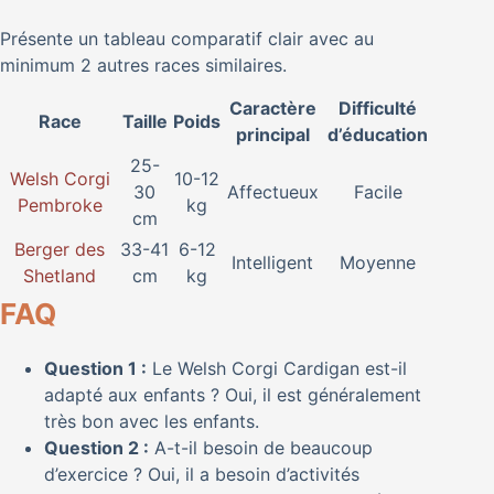
Présente un tableau comparatif clair avec au
minimum 2 autres races similaires.
Caractère
Difficulté
Race
Taille
Poids
principal
d’éducation
25-
Welsh Corgi
10-12
30
Affectueux
Facile
Pembroke
kg
cm
Berger des
33-41
6-12
Intelligent
Moyenne
Shetland
cm
kg
FAQ
Question 1 :
Le Welsh Corgi Cardigan est-il
adapté aux enfants ? Oui, il est généralement
très bon avec les enfants.
Question 2 :
A-t-il besoin de beaucoup
d’exercice ? Oui, il a besoin d’activités