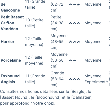
1.1 (Grande
de
(62-72
🔥🔥🔥
Moyenne
taille)
Gascogne
cm)
Petit Basset
Petite
1.3 (Petite
Griffon
(34-38
🔥🔥🔥
Moyenne
taille)
Vendéen
cm)
Moyenne
1.2 (Taille
Harrier
(48-55
🔥🔥🔥
Moyenne
moyenne)
cm)
Moyenne
1.2 (Taille
Porcelaine
(53-58
🔥🔥
Moyenne
moyenne)
cm)
Grande
Foxhound
1.1 (Grande
Moyenne-
(58-64
🔥🔥🔥
Anglais
taille)
Expérimenté
cm)
Consultez nos fiches détaillées sur le [Beagle], le
[Basset Hound], le [Bloodhound] et le [Dalmatien]
pour approfondir votre choix.