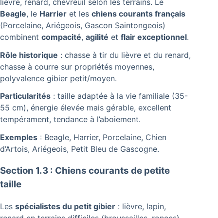
lièvre, renard, chevreuil selon les terrains. Le
Beagle
, le
Harrier
et les
chiens courants français
(Porcelaine, Ariégeois, Gascon Saintongeois)
combinent
compacité
,
agilité
et
flair exceptionnel
.
Rôle historique
: chasse à tir du lièvre et du renard,
chasse à courre sur propriétés moyennes,
polyvalence gibier petit/moyen.
Particularités
: taille adaptée à la vie familiale (35-
55 cm), énergie élevée mais gérable, excellent
tempérament, tendance à l’aboiement.
Exemples
: Beagle, Harrier, Porcelaine, Chien
d’Artois, Ariégeois, Petit Bleu de Gascogne.
Section 1.3 : Chiens courants de petite
taille
Les
spécialistes du petit gibier
: lièvre, lapin,
renard en terrains difficiles (broussailles, ronces).