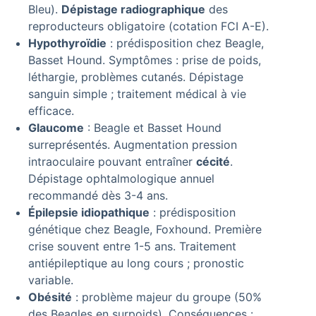
Bleu).
Dépistage radiographique
des
reproducteurs obligatoire (cotation FCI A-E).
Hypothyroïdie
: prédisposition chez Beagle,
Basset Hound. Symptômes : prise de poids,
léthargie, problèmes cutanés. Dépistage
sanguin simple ; traitement médical à vie
efficace.
Glaucome
: Beagle et Basset Hound
surreprésentés. Augmentation pression
intraoculaire pouvant entraîner
cécité
.
Dépistage ophtalmologique annuel
recommandé dès 3-4 ans.
Épilepsie idiopathique
: prédisposition
génétique chez Beagle, Foxhound. Première
crise souvent entre 1-5 ans. Traitement
antiépileptique au long cours ; pronostic
variable.
Obésité
: problème majeur du groupe (50%
des Beagles en surpoids). Conséquences :