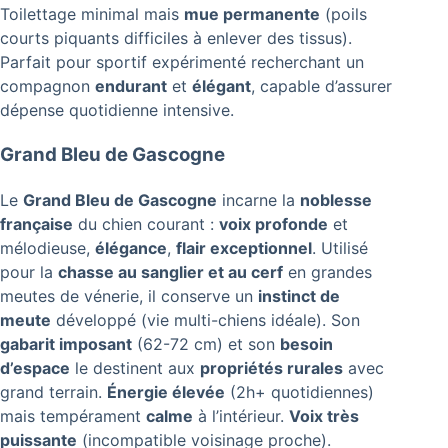
Toilettage minimal mais
mue permanente
(poils
courts piquants difficiles à enlever des tissus).
Parfait pour sportif expérimenté recherchant un
compagnon
endurant
et
élégant
, capable d’assurer
dépense quotidienne intensive.
Grand Bleu de Gascogne
Le
Grand Bleu de Gascogne
incarne la
noblesse
française
du chien courant :
voix profonde
et
mélodieuse,
élégance
,
flair exceptionnel
. Utilisé
pour la
chasse au sanglier et au cerf
en grandes
meutes de vénerie, il conserve un
instinct de
meute
développé (vie multi-chiens idéale). Son
gabarit imposant
(62-72 cm) et son
besoin
d’espace
le destinent aux
propriétés rurales
avec
grand terrain.
Énergie élevée
(2h+ quotidiennes)
mais tempérament
calme
à l’intérieur.
Voix très
puissante
(incompatible voisinage proche).