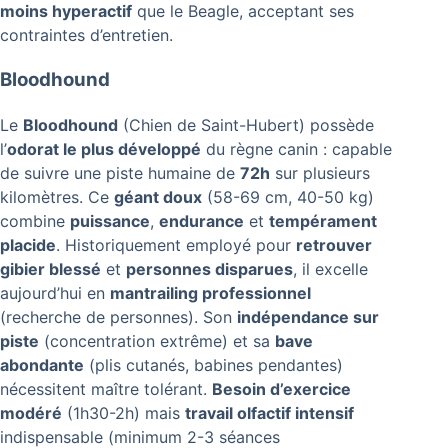
moins hyperactif
que le Beagle, acceptant ses
contraintes d’entretien.
Bloodhound
Le
Bloodhound
(Chien de Saint-Hubert) possède
l’
odorat le plus développé
du règne canin : capable
de suivre une piste humaine de
72h
sur plusieurs
kilomètres. Ce
géant doux
(58-69 cm, 40-50 kg)
combine
puissance
,
endurance
et
tempérament
placide
. Historiquement employé pour
retrouver
gibier blessé
et
personnes disparues
, il excelle
aujourd’hui en
mantrailing professionnel
(recherche de personnes). Son
indépendance sur
piste
(concentration extrême) et sa
bave
abondante
(plis cutanés, babines pendantes)
nécessitent maître tolérant.
Besoin d’exercice
modéré
(1h30-2h) mais
travail olfactif intensif
indispensable (minimum 2-3 séances