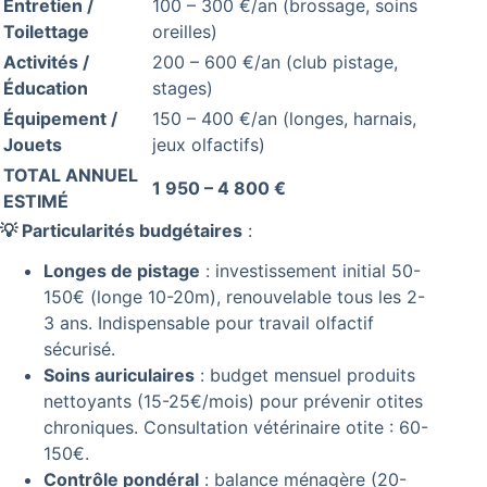
Entretien /
100 – 300 €/an (brossage, soins
Toilettage
oreilles)
Activités /
200 – 600 €/an (club pistage,
Éducation
stages)
Équipement /
150 – 400 €/an (longes, harnais,
Jouets
jeux olfactifs)
TOTAL ANNUEL
1 950 – 4 800 €
ESTIMÉ
💡 Particularités budgétaires
:
Longes de pistage
: investissement initial 50-
150€ (longe 10-20m), renouvelable tous les 2-
3 ans. Indispensable pour travail olfactif
sécurisé.
Soins auriculaires
: budget mensuel produits
nettoyants (15-25€/mois) pour prévenir otites
chroniques. Consultation vétérinaire otite : 60-
150€.
Contrôle pondéral
: balance ménagère (20-