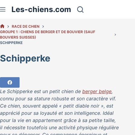
Passer
Les-chiens.com
au
contenu
RACE DE CHIEN
ACCUEIL
GROUPE 1 : CHIENS DE BERGER ET DE BOUVIER (SAUF
BOUVIERS SUISSES)
SCHIPPERKE
Schipperke
Le Schipperke est un petit chien de
berger belge
,
connu pour sa stature robuste et son caractère vif.
Ce chien, souvent appelé « petit diable noir », est
apprécié pour sa loyauté et son intelligence. Idéal
pour la vie en appartement grâce à sa petite taille,
il nécessite toutefois une activité physique régulière
pour se dépenser. Ce compagnon énergique et