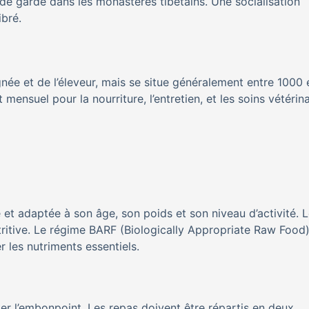
 de garde dans les monastères tibétains. Une socialisation
ibré.
ignée et de l’éleveur, mais se situe généralement entre 1000 
 mensuel pour la nourriture, l’entretien, et les soins vétérina
e et adaptée à son âge, son poids et son niveau d’activité. 
tritive. Le régime BARF (Biologically Appropriate Raw Food
r les nutriments essentiels.
viter l’embonpoint. Les repas doivent être répartis en deux