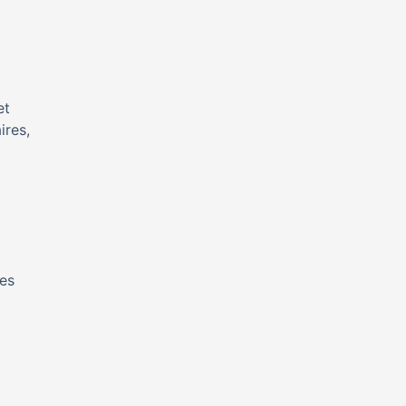
et
ires,
Les
)