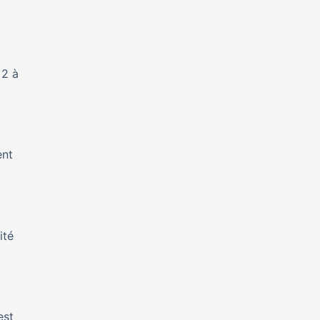
 2 à
ent
ité
est