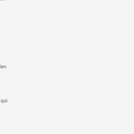
ien
 qui