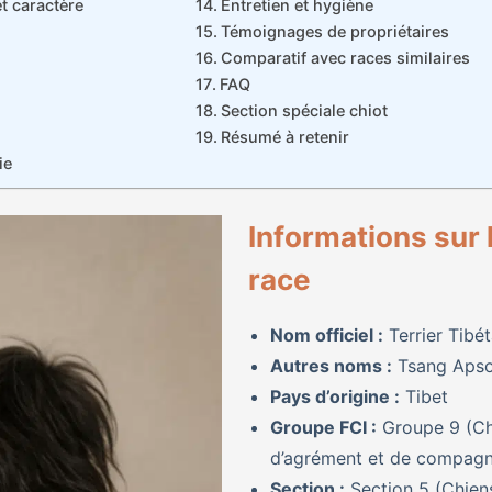
 caractère
Entretien et hygiène
Témoignages de propriétaires
Comparatif avec races similaires
FAQ
Section spéciale chiot
Résumé à retenir
ie
Informations sur 
race
Nom officiel :
Terrier Tibét
Autres noms :
Tsang Aps
Pays d’origine :
Tibet
Groupe FCI :
Groupe 9 (Ch
d’agrément et de compagn
Section :
Section 5 (Chien