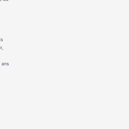
is
r,
 ans