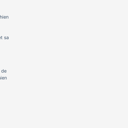
chien
et sa
 de
hien