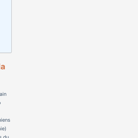
la
ain
o
iens
ie)
s du