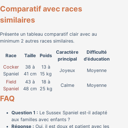
Comparatif avec races
similaires
Présente un tableau comparatif clair avec au
minimum 2 autres races similaires.
Caractère
Difficulté
Race
Taille
Poids
principal
d’éducation
Cocker
38 à
13 à
Joyeux
Moyenne
Spaniel
41 cm
15 kg
Field
43 à
18 à
Calme
Moyenne
Spaniel
48 cm
25 kg
FAQ
Question 1 :
Le Sussex Spaniel est-il adapté
aux familles avec enfants ?
Réponse :
Oui, il est doux et patient avec les