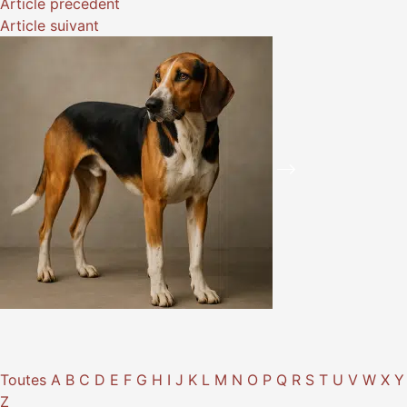
Article
précédent
Article
suivant
Toutes
A
B
C
D
E
F
G
H
I
J
K
L
M
N
O
P
Q
R
S
T
U
V
W
X
Y
Z