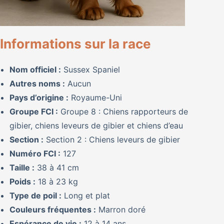
Informations sur la race
Nom officiel :
Sussex Spaniel
Autres noms :
Aucun
Pays d’origine :
Royaume-Uni
Groupe FCI :
Groupe 8 : Chiens rapporteurs de
gibier, chiens leveurs de gibier et chiens d’eau
Section :
Section 2 : Chiens leveurs de gibier
Numéro FCI :
127
Taille :
38 à 41 cm
Poids :
18 à 23 kg
Type de poil :
Long et plat
Couleurs fréquentes :
Marron doré
Espérance de vie :
12 à 14 ans