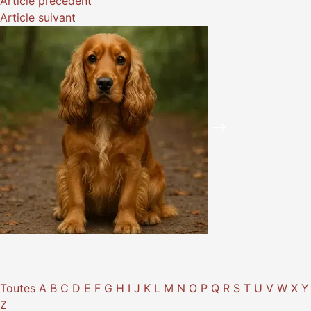
Article
précédent
Article
suivant
Toutes
A
B
C
D
E
F
G
H
I
J
K
L
M
N
O
P
Q
R
S
T
U
V
W
X
Y
Z