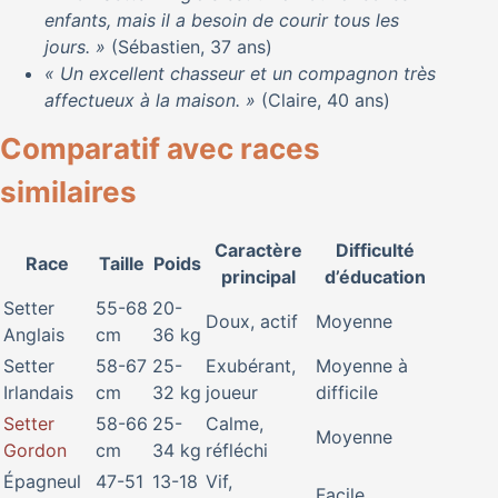
enfants, mais il a besoin de courir tous les
jours. »
(Sébastien, 37 ans)
« Un excellent chasseur et un compagnon très
affectueux à la maison. »
(Claire, 40 ans)
Comparatif avec races
similaires
Caractère
Difficulté
Race
Taille
Poids
principal
d’éducation
Setter
55-68
20-
Doux, actif
Moyenne
Anglais
cm
36 kg
Setter
58-67
25-
Exubérant,
Moyenne à
Irlandais
cm
32 kg
joueur
difficile
Setter
58-66
25-
Calme,
Moyenne
Gordon
cm
34 kg
réfléchi
Épagneul
47-51
13-18
Vif,
Facile