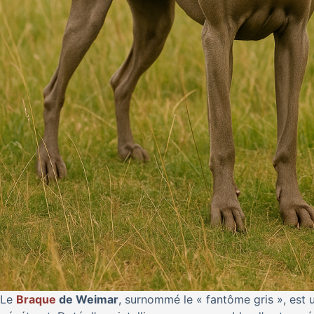
Le
Braque
de Weimar
, surnommé le « fantôme gris », est 