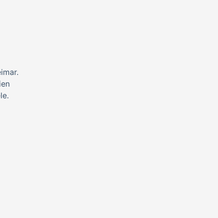
imar.
ien
le.