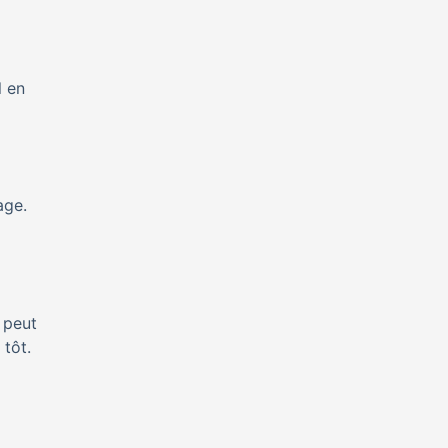
l en
age.
 peut
 tôt.