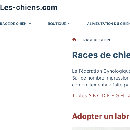
Passer
Les-chiens.com
au
contenu
RACE DE CHIEN
BOUTIQUE
ALIMENTATION DU CHIE
RACE DE CHIEN
ACCUEIL
Races de chi
La Fédération Cynologique
Sur ce nombre impressionn
comportementale faite pa
Toutes
A
B
C
D
E
F
G
H
I
Adopter un labr