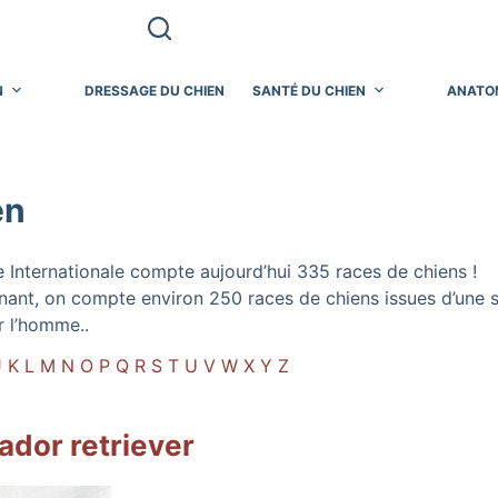
N
DRESSAGE DU CHIEN
SANTÉ DU CHIEN
ANATO
en
 Internationale compte aujourd’hui 335 races de chiens !
ant, on compte environ 250 races de chiens issues d’une sé
r l’homme..
J
K
L
M
N
O
P
Q
R
S
T
U
V
W
X
Y
Z
ador retriever