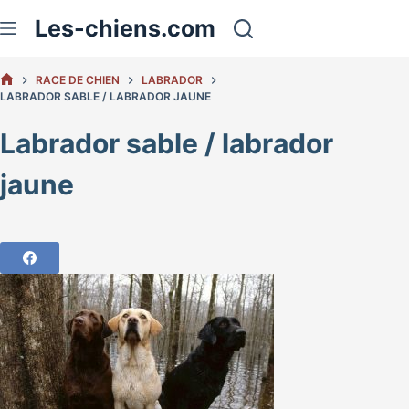
Passer
Les-chiens.com
au
contenu
RACE DE CHIEN
LABRADOR
ACCUEIL
LABRADOR SABLE / LABRADOR JAUNE
Labrador sable / labrador
jaune