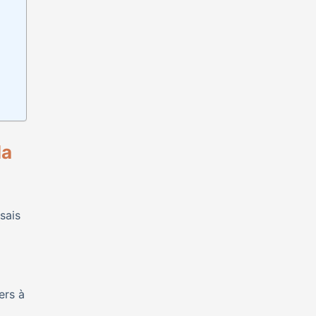
la
sais
ers à