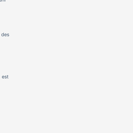
e des
 est