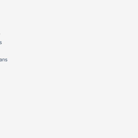
e
s
ans