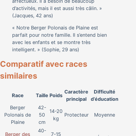
affectueux. Il a besoin de beaucoup
d’activités, mais il est aussi très câlin. »
(Jacques, 42 ans)
« Notre Berger Polonais de Plaine est
parfait pour notre famille. Il s’entend bien
avec les enfants et se montre très
intelligent. » (Sophie, 29 ans)
Comparatif avec races
similaires
Caractère
Difficulté
Race
Taille
Poids
principal
d’éducation
Berger
42-
14-20
Polonais de
50
Protecteur
Moyenne
kg
Plaine
cm
40-
Berger des
7-15