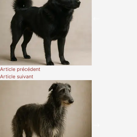
Article
précédent
Article
suivant