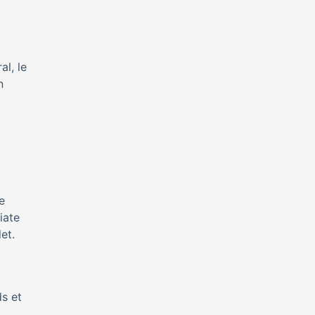
al, le
n
e
iate
et.
ds et