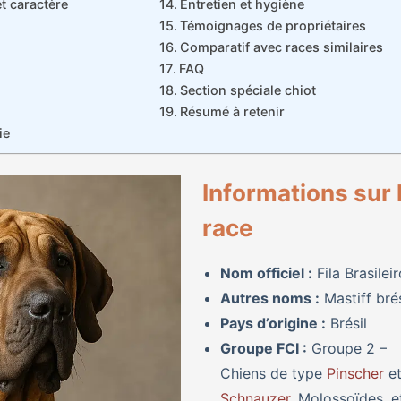
 caractère
Entretien et hygiène
Témoignages de propriétaires
Comparatif avec races similaires
FAQ
Section spéciale chiot
Résumé à retenir
ie
Informations sur 
race
Nom officiel :
Fila Brasileir
Autres noms :
Mastiff brés
Pays d’origine :
Brésil
Groupe FCI :
Groupe 2 –
Chiens de type
Pinscher
e
Schnauzer
, Molossoïdes, e