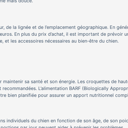
erme mais douce.
veur, de la lignée et de l’emplacement géographique. En génér
euros. En plus du prix d’achat, il est important de prévoir u
ce, et les accessoires nécessaires au bien-être du chien.
ur maintenir sa santé et son énergie. Les croquettes de haut
t recommandées. L’alimentation BARF (Biologically Appropr
re bien planifiée pour assurer un apport nutritionnel compl
oins individuels du chien en fonction de son âge, de son poi
s portions par jour peuvent aider à prévenir les problèmes