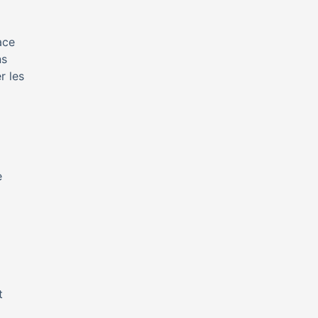
ace
ns
r les
e
t