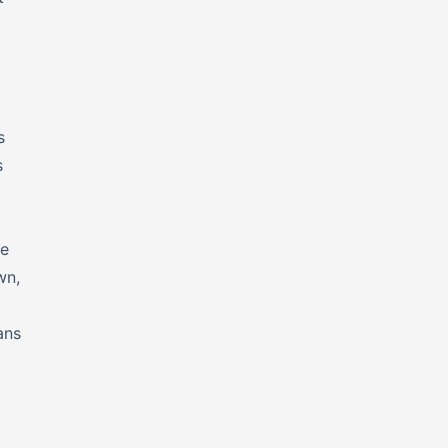
s
s
se
n,
ans