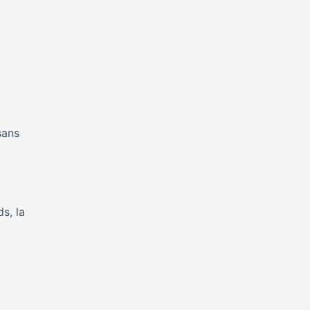
sans
s, la