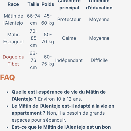
Caractère
Difficulté
Race
Taille
Poids
principal
d’éducation
Mâtin de
66-74
45-
Protecteur
Moyenne
l’Alentejo
cm
60 kg
70-
Mâtin
50-
85
Calme
Moyenne
Espagnol
70 kg
cm
66-
Dogue du
60-
76
Indépendant
Difficile
Tibet
75 kg
cm
FAQ
Quelle est l’espérance de vie du Mâtin de
l’Alentejo ?
Environ 10 à 12 ans.
Le Mâtin de l’Alentejo est-il adapté à la vie en
appartement ?
Non, il a besoin de grands
espaces pour s’épanouir.
Est-ce que le Mâtin de l’Alentejo est un bon