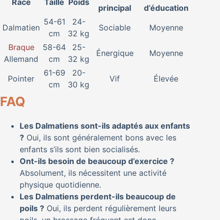
Race
Taille
Poids
principal
d’éducation
54-61
24-
Dalmatien
Sociable
Moyenne
cm
32 kg
Braque
58-64
25-
Énergique
Moyenne
Allemand
cm
32 kg
61-69
20-
Pointer
Vif
Élevée
cm
30 kg
FAQ
Les Dalmatiens sont-ils adaptés aux enfants
?
Oui, ils sont généralement bons avec les
enfants s’ils sont bien socialisés.
Ont-ils besoin de beaucoup d’exercice ?
Absolument, ils nécessitent une activité
physique quotidienne.
Les Dalmatiens perdent-ils beaucoup de
poils ?
Oui, ils perdent régulièrement leurs