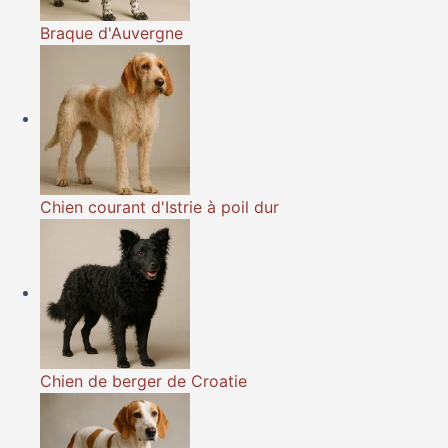
Braque d'Auvergne
Chien courant d'Istrie à poil dur
Chien de berger de Croatie