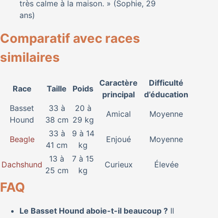
très calme à la maison. » (Sophie, 29
ans)
Comparatif avec races
similaires
Caractère
Difficulté
Race
Taille
Poids
principal
d’éducation
Basset
33 à
20 à
Amical
Moyenne
Hound
38 cm
29 kg
33 à
9 à 14
Beagle
Enjoué
Moyenne
41 cm
kg
13 à
7 à 15
Dachshund
Curieux
Élevée
25 cm
kg
FAQ
Le Basset Hound aboie-t-il beaucoup ?
Il