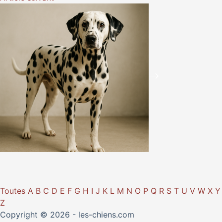
Toutes
A
B
C
D
E
F
G
H
I
J
K
L
M
N
O
P
Q
R
S
T
U
V
W
X
Y
Z
Copyright © 2026 - les-chiens.com