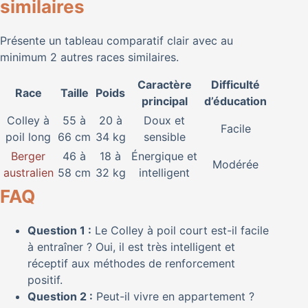
similaires
Présente un tableau comparatif clair avec au
minimum 2 autres races similaires.
Caractère
Difficulté
Race
Taille
Poids
principal
d’éducation
Colley à
55 à
20 à
Doux et
Facile
poil long
66 cm
34 kg
sensible
Berger
46 à
18 à
Énergique et
Modérée
australien
58 cm
32 kg
intelligent
FAQ
Question 1 :
Le Colley à poil court est-il facile
à entraîner ? Oui, il est très intelligent et
réceptif aux méthodes de renforcement
positif.
Question 2 :
Peut-il vivre en appartement ?