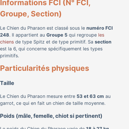
Informations FCI (N° FCI,
Groupe, Section)
Le Chien du Pharaon est classé sous le
numéro FCI
248
. Il appartient au
Groupe 5
qui regroupe
les
chiens
de type Spitz et de type primitif. Sa
section
est la 6, qui concerne spécifiquement les types
primitifs.
Particularités physiques
Taille
Le Chien du Pharaon mesure entre
53 et 63 cm
au
garrot, ce qui en fait un chien de taille moyenne.
Poids (mâle, femelle, chiot si pertinent)
Le poids du Chien du Pharaon varie de
18 à 27 kg
,