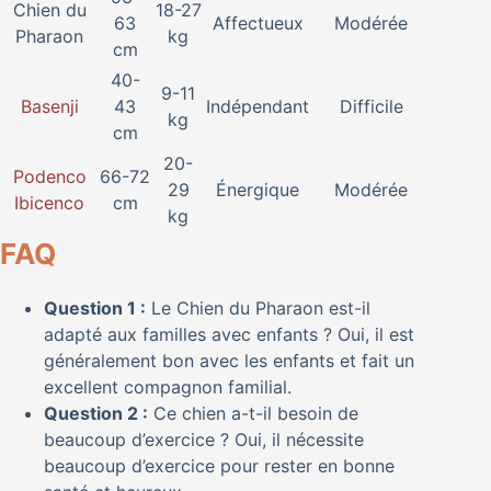
Chien du
18-27
63
Affectueux
Modérée
Pharaon
kg
cm
40-
9-11
Basenji
43
Indépendant
Difficile
kg
cm
20-
Podenco
66-72
29
Énergique
Modérée
Ibicenco
cm
kg
FAQ
Question 1 :
Le Chien du Pharaon est-il
adapté aux familles avec enfants ? Oui, il est
généralement bon avec les enfants et fait un
excellent compagnon familial.
Question 2 :
Ce chien a-t-il besoin de
beaucoup d’exercice ? Oui, il nécessite
beaucoup d’exercice pour rester en bonne