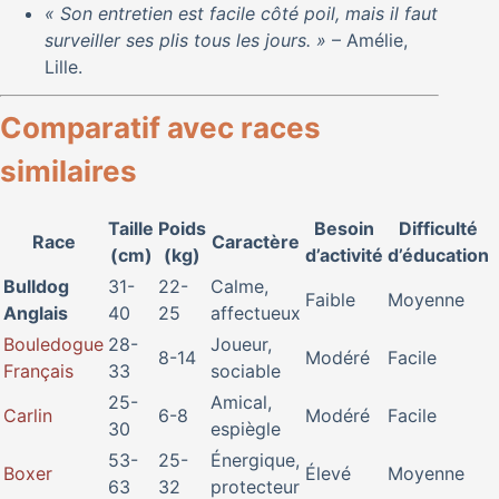
« Son entretien est facile côté poil, mais il faut
surveiller ses plis tous les jours. »
– Amélie,
Lille.
Comparatif avec races
similaires
Taille
Poids
Besoin
Difficulté
Race
Caractère
(cm)
(kg)
d’activité
d’éducation
Bulldog
31-
22-
Calme,
Faible
Moyenne
Anglais
40
25
affectueux
Bouledogue
28-
Joueur,
8-14
Modéré
Facile
Français
33
sociable
25-
Amical,
Carlin
6-8
Modéré
Facile
30
espiègle
53-
25-
Énergique,
Boxer
Élevé
Moyenne
63
32
protecteur