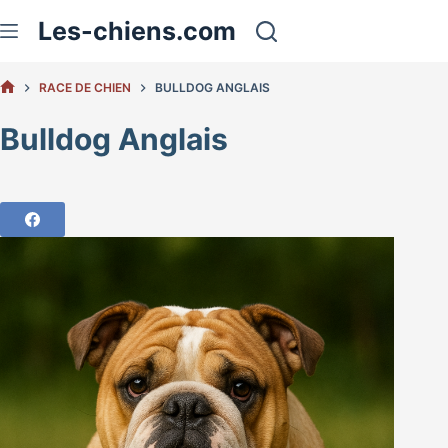
Passer
Les-chiens.com
au
contenu
RACE DE CHIEN
BULLDOG ANGLAIS
ACCUEIL
Bulldog Anglais