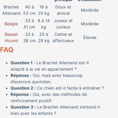
Brachet
40 à
18 à
Doux et
Modérée
Allemand
53 cm
20 kg
amical
33 à
8 à 14
Joueur et
Beagle
Modérée
41 cm
kg
curieux
Basset
33 à
20 à
Calme et
Élevée
Hound
38 cm
29 kg
affectueux
FAQ
Question 1 :
Le Brachet Allemand est-il
adapté à la vie en appartement ?
Réponse :
Oui, mais avec beaucoup
d’exercice quotidien.
Question 2 :
Ce chien est-il facile à entraîner ?
Réponse :
Oui, avec des méthodes de
renforcement positif.
Question 3 :
Le Brachet Allemand s’entend-il
bien avec les enfants ?