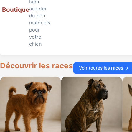
bien
acheter
Boutique
du bon
matériels
pour
votre
chien
Découvrir les races
Voir toutes les races →