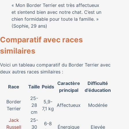
« Mon Border Terrier est très affectueux
et s’entend bien avec notre chat. C’est un
chien formidable pour toute la famille. »
(Sophie, 29 ans)
Comparatif avec races
similaires
Voici un tableau comparatif du Border Terrier avec
deux autres races similaires :
Caractère
Difficulté
Race
Taille
Poids
principal
d’éducation
25-
Border
5,9-
28
Affectueux
Modérée
Terrier
7,1 kg
cm
Jack
25-
6-8
Russell
30
Énergique
Elevée