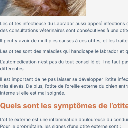
Les otites infectieuse du Labrador aussi appelé infections d
des consultations vétérinaires sont consécutives à une otite
Il peut y avoir de multiples causes à ces otites, et les tra
Les otites sont des maladies qui handicape le labrador et q
L’automédication n’est pas du tout conseillé et il ne faut p
différentes.
Il est important de ne pas laisser se développer l’otite inf
très élevés. De plus, l’otite de l’oreille externe du chien en
interne si elle est mal soignée.
Quels sont les symptômes de l’otite
L’otite externe est une inflammation douloureuse du conduit 
Pour le propriétaire, les signes d’une otite externe sont :