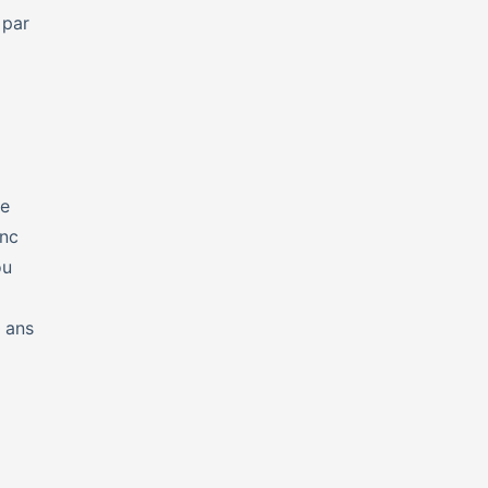
 par
se
nc
ou
 ans