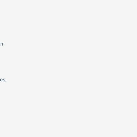
en-
es,