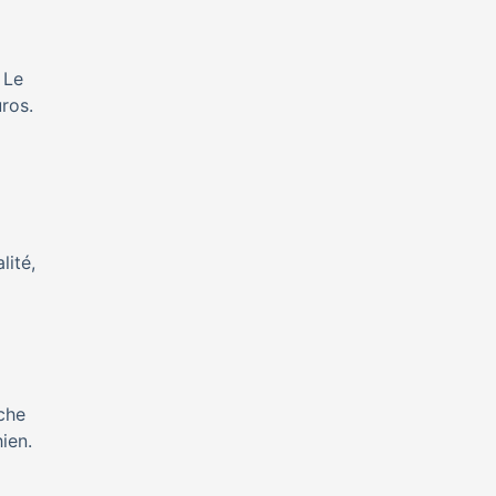
 Le
uros.
lité,
îche
ien.