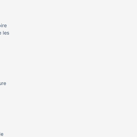
ire
e les
ure
e