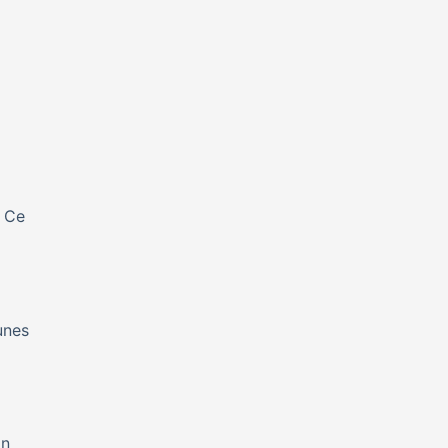
. Ce
unes
on