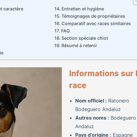
 caractère
Entretien et hygiène
Témoignages de propriétaires
Comparatif avec races similaires
FAQ
Section spéciale chiot
Résumé à retenir
ie
Informations sur 
race
Nom officiel :
Ratonero
Bodeguero Andaluz
Autres noms :
Bodeguero
Andaluz
Pays d’origine :
Espagne