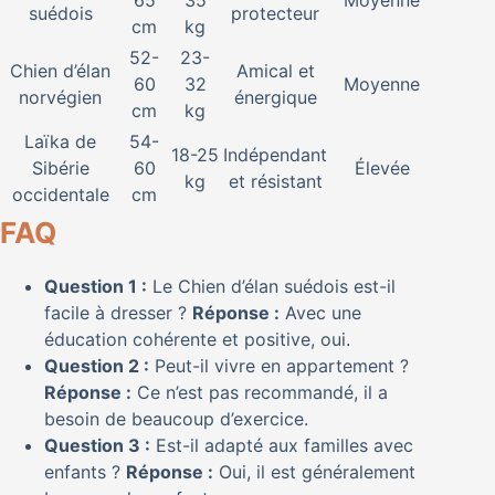
suédois
protecteur
cm
kg
52-
23-
Chien d’élan
Amical et
60
32
Moyenne
norvégien
énergique
cm
kg
Laïka de
54-
18-25
Indépendant
Sibérie
60
Élevée
kg
et résistant
occidentale
cm
FAQ
Question 1 :
Le Chien d’élan suédois est-il
facile à dresser ?
Réponse :
Avec une
éducation cohérente et positive, oui.
Question 2 :
Peut-il vivre en appartement ?
Réponse :
Ce n’est pas recommandé, il a
besoin de beaucoup d’exercice.
Question 3 :
Est-il adapté aux familles avec
enfants ?
Réponse :
Oui, il est généralement