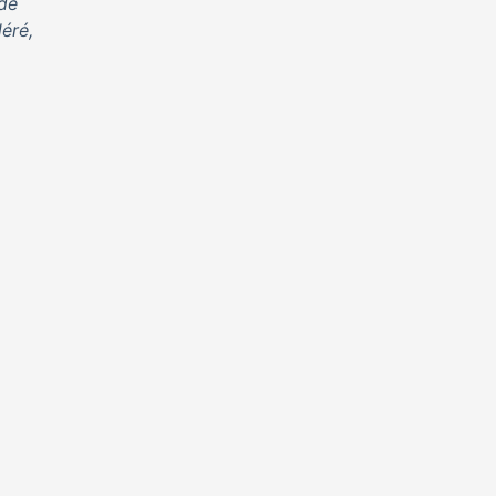
 de
éré,