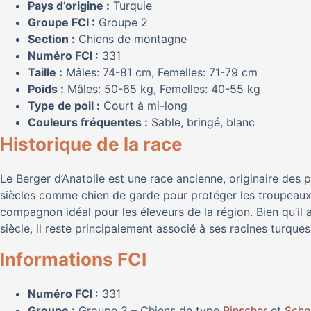
Pays d’origine :
Turquie
Groupe FCI :
Groupe 2
Section :
Chiens de montagne
Numéro FCI :
331
Taille :
Mâles: 74-81 cm, Femelles: 71-79 cm
Poids :
Mâles: 50-65 kg, Femelles: 40-55 kg
Type de poil :
Court à mi-long
Couleurs fréquentes :
Sable, bringé, blanc
Historique de la race
Le Berger d’Anatolie est une race ancienne, originaire des p
siècles comme chien de garde pour protéger les troupeaux
compagnon idéal pour les éleveurs de la région. Bien qu’il 
siècle, il reste principalement associé à ses racines turques
Informations FCI
Numéro FCI :
331
Groupe :
Groupe 2 – Chiens de type
Pinscher
et
Schn