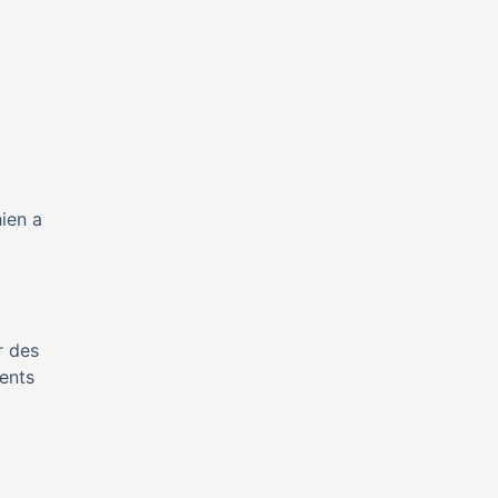
hien a
r des
ments