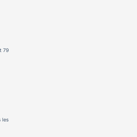
t 79
 les