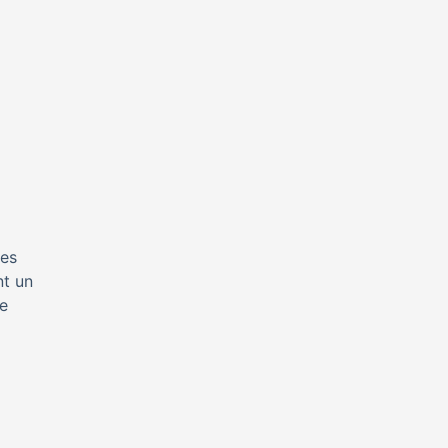
des
nt un
Xe